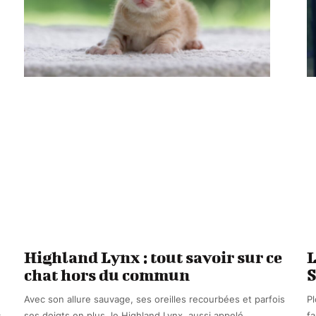
Highland Lynx : tout savoir sur ce
L
chat hors du commun
Avec son allure sauvage, ses oreilles recourbées et parfois
Pl
c
ses doigts en plus, le Highland Lynx, aussi appelé
fa