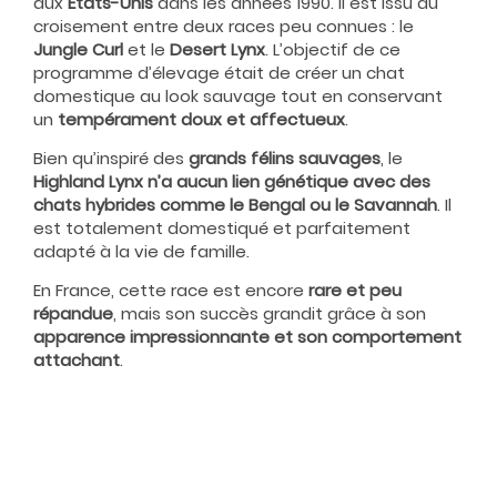
aux
États-Unis
dans les années 1990. Il est issu du
croisement entre deux races peu connues : le
Jungle Curl
et le
Desert Lynx
. L’objectif de ce
programme d’élevage était de créer un chat
domestique au look sauvage tout en conservant
un
temp
érament doux et affectueux
.
Bien qu’inspiré des
grands f
élins sauvages
, le
Highland Lynx n
’
a aucun lien génétique avec des
chats hybrides comme le Bengal ou le Savannah
. Il
est totalement domestiqué et parfaitement
adapté à la vie de famille.
En France, cette race est encore
rare et peu
répandue
, mais son succès grandit grâce à son
apparence impressionnante et son comportement
attachant
.